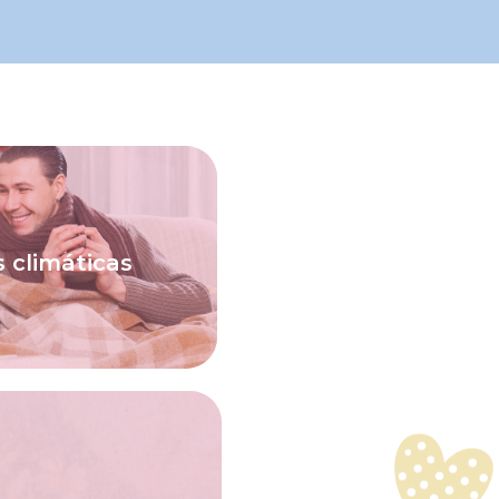
ico para a melhora
 crônica e, então,
 climáticas
 desencadeantes que
ca mal controlada. É