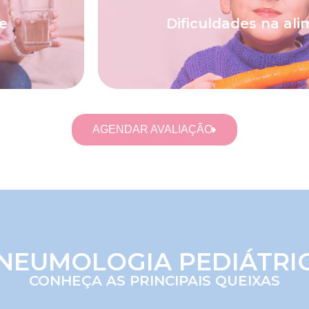
a.
orientações do pediatra para ofe
 mais comum
dar o exemplo de uma boa alim
e
Dificuldades na al
mente em
alimentos. Mas, é importante con
Muitas crianças têm dificuldades
AGENDAR AVALIAÇÃO
NEUMOLOGIA PEDIÁTRI
CONHEÇA AS PRINCIPAIS QUEIXAS