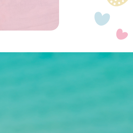
 diagnosticá-la e
e pneumonia na vida,