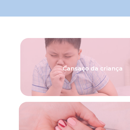
adequado para o controle do probl
avaliação médica para definição do tr
Cansaço da criança
não ser associado a uma doença crônica. É
É um sintoma muito comum na infância, q