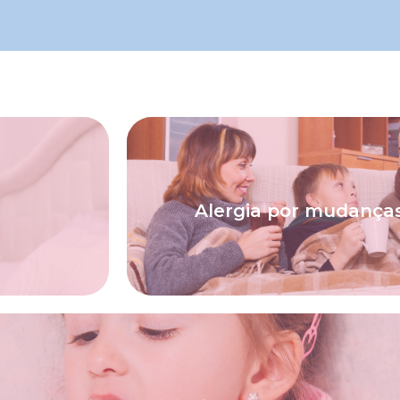
deste sintoma.
ema.
escolher um tratamento específ
atamento
inflamam a mucosa nasal de forma
Alergia por mudanças
 preciso a
necessário identificar os fatores
ue pode ou
Pode ser um caso de rinite alérgi
tratá-la.