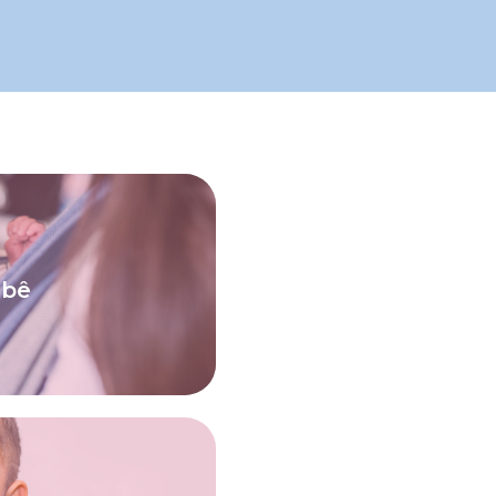
 puericultura.
aiba o que fazer para
ebê
 de amadurecimento
lho.