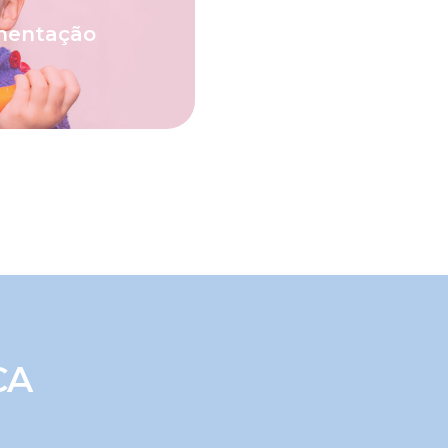
recer a alimentação
entação. Siga as
imentação
tinuar insistindo e
 para aceitar novos
CA