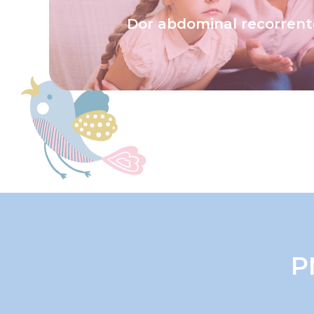
a constipação. Saiba como evitá- l
crianças na idade escolar, sendo a causa
Dor abdominal recorrent
É uma queixa muito comum, principal
P