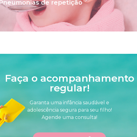
acompanhamento com o pneumologista é essencial para
Pneumonias de repetição
ueles em que a criança apresenta mais de 5 episódios d
Faça o acompanhamento
regular!
Garanta uma infância saudável e
adolescência segura para seu filho!
Agende uma consulta!