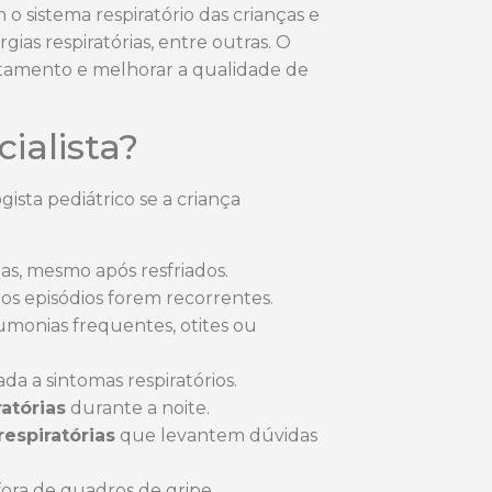
o sistema respiratório das crianças e
ias respiratórias, entre outras. O
tratamento e melhorar a qualidade de
ialista?
sta pediátrico se a criança
as, mesmo após resfriados.
 os episódios forem recorrentes.
monias frequentes, otites ou
iada a sintomas respiratórios.
atórias
durante a noite.
respiratórias
que levantem dúvidas
ra de quadros de gripe.