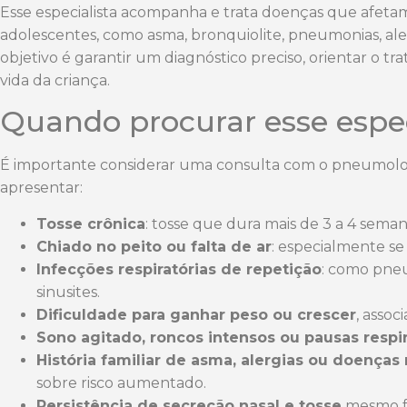
Esse especialista acompanha e trata doenças que afetam 
adolescentes, como asma, bronquiolite, pneumonias, alerg
objetivo é garantir um diagnóstico preciso, orientar o 
vida da criança.
Quando procurar esse espec
É importante considerar uma consulta com o pneumologi
apresentar:
Tosse crônica
: tosse que dura mais de 3 a 4 seman
Chiado no peito ou falta de ar
: especialmente se
Infecções respiratórias de repetição
: como pneu
sinusites.
Dificuldade para ganhar peso ou crescer
, assoc
Sono agitado, roncos intensos ou pausas respir
História familiar de asma, alergias ou doenças 
sobre risco aumentado.
Persistência de secreção nasal e tosse
mesmo fo