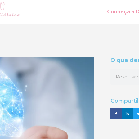
Conheça a D
O que des
Comparti