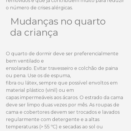
removidos e que já contribuem muito para reduzir
o número de crises alérgicas.
Mudanças no quarto
da criança
O quarto de dormir deve ser preferencialmente
bem ventilado e
ensolarado. Evitar travesseiro e colchão de paina
ou pena. Use os de espuma,
fibra ou látex, sempre que possível envoltos em
material plástico (vinil) ou em
capas impermeáveis aos ácaros. O estrado da cama
deve ser limpo duas vezes por
mês. As roupas de
cama e cobertores devem ser trocados e lavados
regularmente
com detergente e a altas
temperaturas (> 55 ºC) e secadas ao sol ou